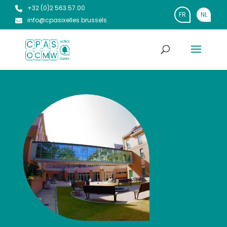
+32 (0)2 563.57.00
FR
NL
info@cpasixelles.brussels