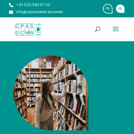
+32 (0)2 563.57.00
FR
NL
info@cpasixelles.brussels