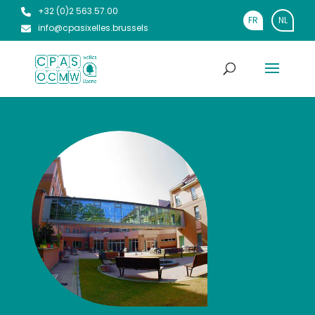
+32 (0)2 563.57.00
FR
NL
info@cpasixelles.brussels