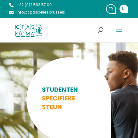
+32 (0)2 563.57.00
FR
NL
info@cpasixelles.brussels
STUDENTEN
SPECIFIEKE
STEUN