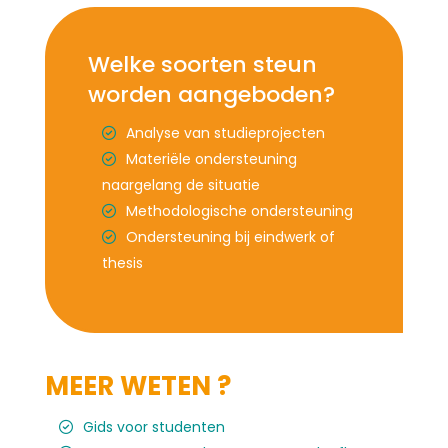
Welke soorten steun
worden aangeboden?
Analyse van studieprojecten
Materiële ondersteuning
naargelang de situatie
Methodologische ondersteuning
Ondersteuning bij eindwerk of
thesis
MEER WETEN ?
Gids voor studenten