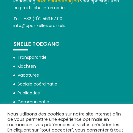
Raadpleeg
onze contactpagina
voor openingsuren
en praktische informatie.
Tel. : +32 (0)2 563.57.00
info@cpasixelles.brussels
SNELLE TOEGANG
Transparantie
Klachten
Vacatures
Sociale coördinatie
Publicaties
Communicatie
Nous utilisons des cookies sur notre site internet afin
de vous permettre une expérience optimale en
mémorisant vos préférences et visites précédentes.
En cliquant sur "tout accepter", vous consenter à tout