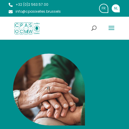
+32 (0)2 563.57.00
FR
NL
info@cpasixelles.brussels