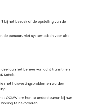
t bij het bezoek of de opstelling van de
van de persoon, niet systematisch voor elke
eel aan het beheer van acht transit- en
VK SoHab.
 die met huisvestingsproblemen worden
ing.
n het OCMW om hen te ondersteunen bij hun
e woning te bevorderen.