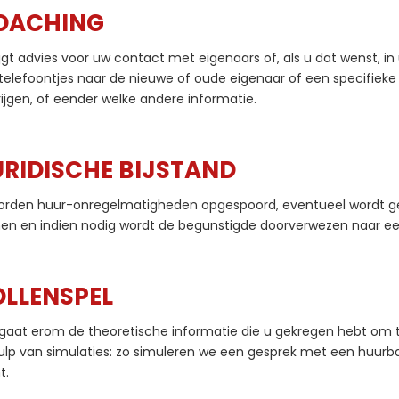
OACHING
ijgt advies voor uw contact met eigenaars of, als u dat wenst, in
elefoontjes naar de nieuwe of oude eigenaar of een specifieke i
rijgen, of eender welke andere informatie.
URIDISCHE BIJSTAND
worden huur-onregelmatigheden opgespoord, eventueel wordt g
n en indien nodig wordt de begunstigde doorverwezen naar een 
OLLENSPEL
gaat erom de theoretische informatie die u gekregen hebt om te
lp van simulaties: zo simuleren we een gesprek met een huurb
t.