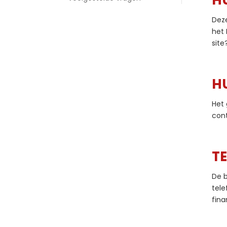
H
Deze
het 
site
HU
Het 
cont
T
De b
tele
fina