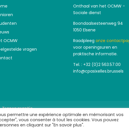
ome
Onthaal van het OCMW -
Sociale dienst
nioren
tudenten
Boondaalsesteenweg 94
1050 Elsene
euws
et OCMW
Raadpleeg
onze contactpa
voor openingsuren en
elgestelde vragen
praktische informatie.
ontact
Tel. : +32 (0)2 563.57.00
info@cpasixelles.brussels
Transparantie
e vous permettre une expérience optimale en mémorisant vos
accepter", vous consenter à tout les cookies. Vous pouvez
rsonnes en cliquant sur "En savoir plus".