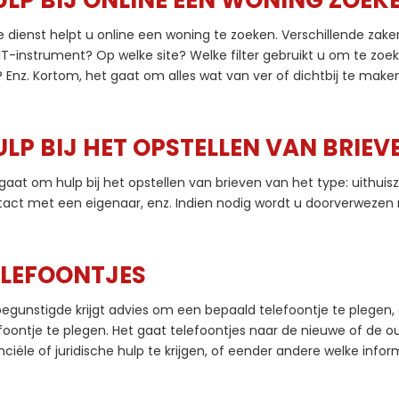
ULP BIJ ONLINE EEN WONING ZOEK
 dienst helpt u online een woning te zoeken. Verschillende za
IT-instrument? Op welke site? Welke filter gebruikt u om te zoe
? Enz. Kortom, het gaat om alles wat van ver of dichtbij te mak
LP BIJ HET OPSTELLEN VAN BRIEV
gaat om hulp bij het opstellen van brieven van het type: uithuis
act met een eigenaar, enz. Indien nodig wordt u doorverwezen n
ELEFOONTJES
egunstigde krijgt advies om een bepaald telefoontje te plegen, 
foontje te plegen. Het gaat telefoontjes naar de nieuwe of de o
nciële of juridische hulp te krijgen, of eender andere welke infor