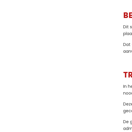
B
Dit 
plaa
Dat 
aan
T
In h
noo
Deze
gec
De 
admi