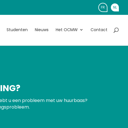
FR
NL
Studenten
Nieuws
Het OCMW
Contact
NING?
Hebt u een probleem met uw huurbaas?
ingsprobleem.