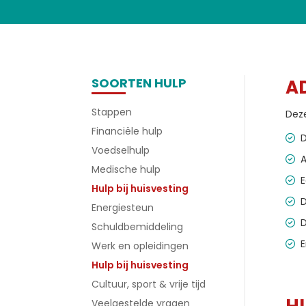
SOORTEN HULP
A
Stappen
Dez
Financiële hulp
D
Voedselhulp
A
Medische hulp
E
Hulp bij huisvesting
D
Energiesteun
D
Schuldbemiddeling
E
Werk en opleidingen
Hulp bij huisvesting
Cultuur, sport & vrije tijd
Veelgestelde vragen