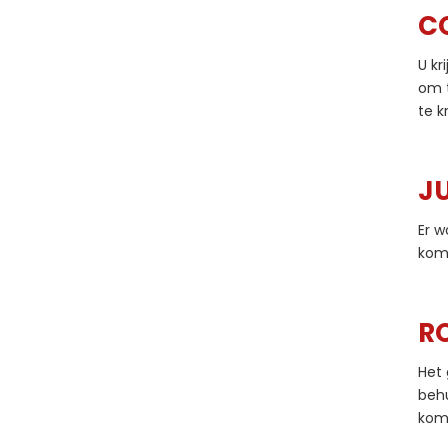
C
U kr
om t
te k
J
Er 
kome
R
Het 
behu
kom