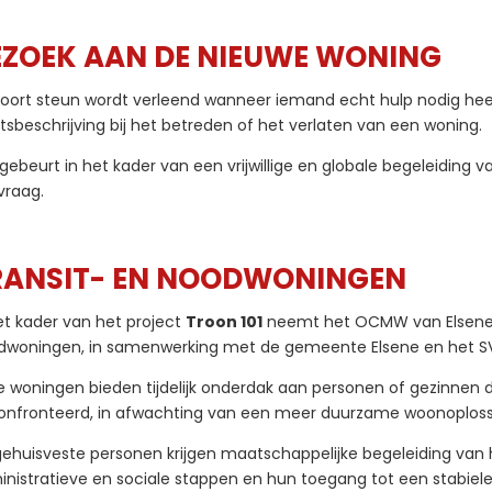
EZOEK AAN DE NIEUWE WONING
soort steun wordt verleend wanneer iemand echt hulp nodig heef
tsbeschrijving bij het betreden of het verlaten van een woning.
gebeurt in het kader van een vrijwillige en globale begeleiding 
vraag.
RANSIT- EN NOODWONINGEN
et kader van het project
Troon 101
neemt het OCMW van Elsene d
dwoningen, in samenwerking met de gemeente Elsene en het S
 woningen bieden tijdelijk onderdak aan personen of gezinnen
onfronteerd, in afwachting van een meer duurzame woonoploss
gehuisveste personen krijgen maatschappelijke begeleiding va
nistratieve en sociale stappen en hun toegang tot een stabiel