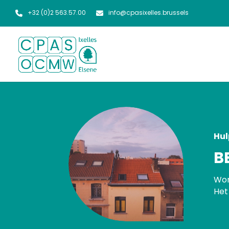
+32 (0)2 563.57.00
info@cpasixelles.brussels
Hul
B
Wor
Het