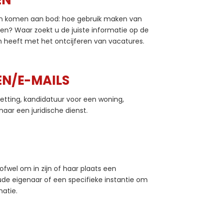
EN
ken komen aan bod: hoe gebruik maken van
ken? Waar zoekt u de juiste informatie op de
en heeft met het ontcijferen van vacatures.
EN/E-MAILS
zetting, kandidatuur voor een woning,
aar een juridische dienst.
ofwel om in zijn of haar plaats een
ude eigenaar of een specifieke instantie om
matie.