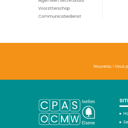
Algemeen secretariaat
Voorzitterschap
Communicatiedienst
Nouveau ! Vous 
SI
H
Se