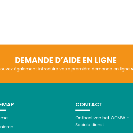
DEMANDE D’AIDE EN LIGNE
pouvez également introduire votre première demande en ligne
TEMAP
CONTACT
ome
Onthaal van het OCMW -
Sociale dienst
nioren