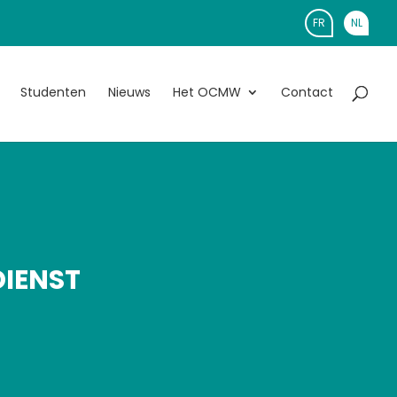
FR
NL
Studenten
Nieuws
Het OCMW
Contact
IENST