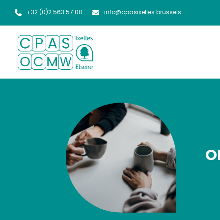
+32 (0)2 563.57.00
info@cpasixelles.brussels
O