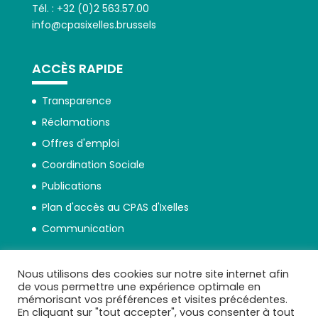
Tél. : +32 (0)2 563.57.00
info@cpasixelles.brussels
ACCÈS RAPIDE
Transparence
Réclamations
Offres d'emploi
Coordination Sociale
Publications
Plan d'accès au CPAS d'Ixelles
Communication
Nous utilisons des cookies sur notre site internet afin
de vous permettre une expérience optimale en
mémorisant vos préférences et visites précédentes.
En cliquant sur "tout accepter", vous consenter à tout