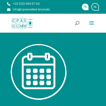
+32 (0)2 563.57.00
FR
NL
info@cpasixelles.brussels