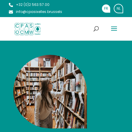
+32 (0)2 563.57.00
FR
NL
info@cpasixelles.brussels