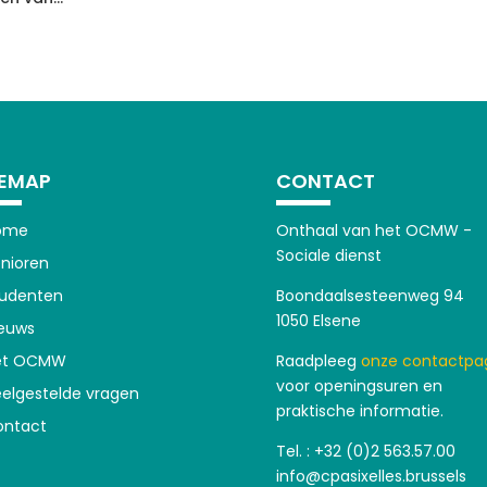
TEMAP
CONTACT
ome
Onthaal van het OCMW -
Sociale dienst
nioren
tudenten
Boondaalsesteenweg 94
1050 Elsene
euws
et OCMW
Raadpleeg
onze contactpa
voor openingsuren en
elgestelde vragen
praktische informatie.
ontact
Tel. : +32 (0)2 563.57.00
info@cpasixelles.brussels