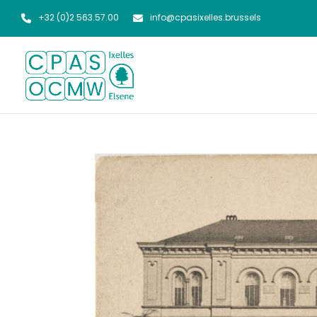
+32 (0)2 563.57.00
info@cpasixelles.brussels