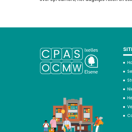
SI
H
Se
S
Ni
H
Ve
C