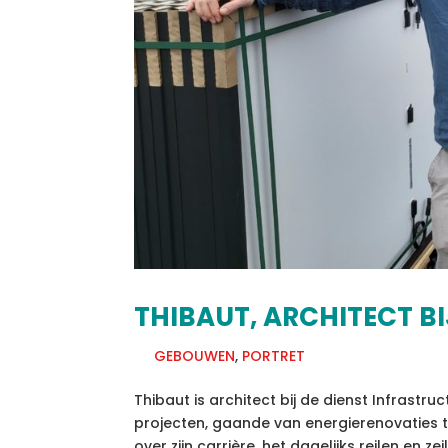
THIBAUT, ARCHITECT B
GEBOUWEN
,
PORTRET
Thibaut is architect bij de dienst Infrast
projecten, gaande van energierenovaties tot 
over zijn carrière, het dagelijks reilen en zeil