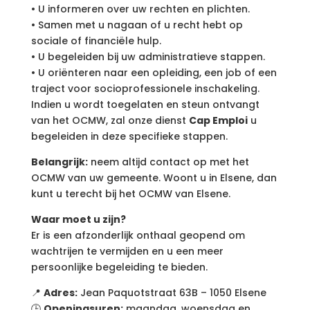
• U informeren over uw rechten en plichten.
• Samen met u nagaan of u recht hebt op
sociale of financiële hulp.
• U begeleiden bij uw administratieve stappen.
• U oriënteren naar een opleiding, een job of een
traject voor socioprofessionele inschakeling.
Indien u wordt toegelaten en steun ontvangt
van het OCMW, zal onze dienst
Cap Emploi
u
begeleiden in deze specifieke stappen.
Belangrijk:
neem altijd contact op met het
OCMW van uw gemeente. Woont u in Elsene, dan
kunt u terecht bij het OCMW van Elsene.
Waar moet u zijn?
Er is een afzonderlijk onthaal geopend om
wachtrijen te vermijden en u een meer
persoonlijke begeleiding te bieden.
📍
Adres:
Jean Paquotstraat 63B – 1050 Elsene
🕒
Openingsuren:
maandag, woensdag en