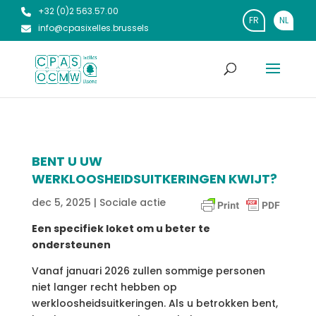
+32 (0)2 563.57.00
FR
NL
info@cpasixelles.brussels
BENT U UW
WERKLOOSHEIDSUITKERINGEN KWIJT?
dec 5, 2025
|
Sociale actie
Een specifiek loket om u beter te
ondersteunen
Vanaf januari 2026 zullen sommige personen
niet langer recht hebben op
werkloosheidsuitkeringen. Als u betrokken bent,