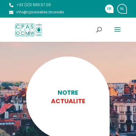
+32 (0)2 563.57.00
FR
NL
info@cpasixelles.brussels
NOTRE
ACTUALITE