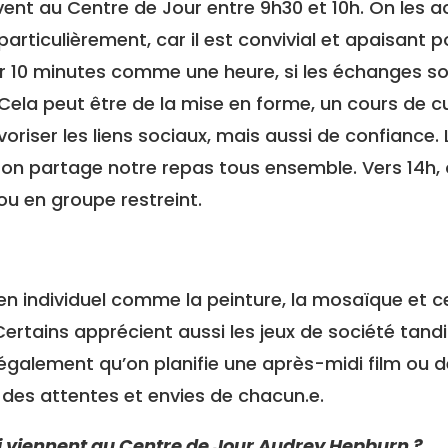
ivent au Centre de Jour entre 9h30 et 10h. On les a
rticulièrement, car il est convivial et apaisant p
rer 10 minutes comme une heure, si les échanges so
la peut être de la mise en forme, un cours de cu
avoriser les liens sociaux, mais aussi de confianc
on partage notre repas tous ensemble. Vers 14h, 
s ou en groupe restreint.
s en individuel comme la peinture, la mosaïque et 
Certains apprécient aussi les jeux de société tandi
 également qu’on planifie une après-midi film ou de
n des attentes et envies de chacun.e.
ui viennent au Centre de Jour Audrey Hepburn ?