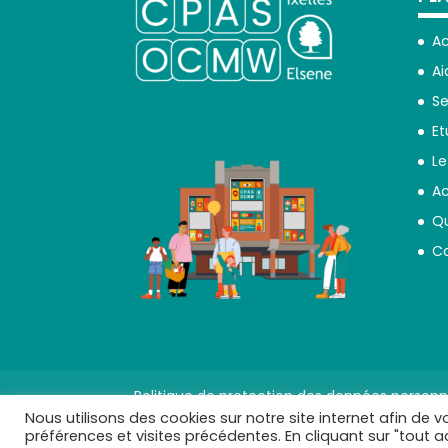
Ac
Ai
Se
Et
Le
Ac
Qu
C
Politique de protection des données personn
Nous utilisons des cookies sur notre site internet afin d
préférences et visites précédentes. En cliquant sur "tout 