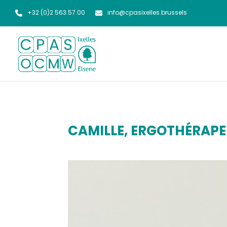
+32 (0)2 563.57.00
info@cpasixelles.brussels
CAMILLE, ERGOTHÉRAPE