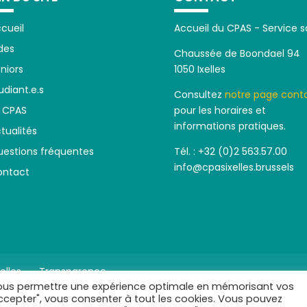
cueil
Accueil du CPAS - Service s
des
Chaussée de Boondael 94
niors
1050 Ixelles
udiant.e.s
Consultez
notre page cont
 CPAS
pour les horaires et
informations pratiques.
tualités
estions fréquentes
Tél. : +32 (0)2 563.57.00
info@cpasixelles.brussels
ontact
elles
Transparence
e vous permettre une expérience optimale en mémorisant vos
accepter", vous consenter à tout les cookies. Vous pouvez