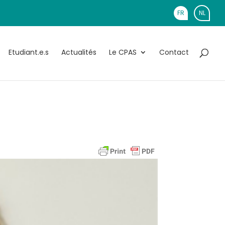
FR
NL
Etudiant.e.s
Actualités
Le CPAS
Contact