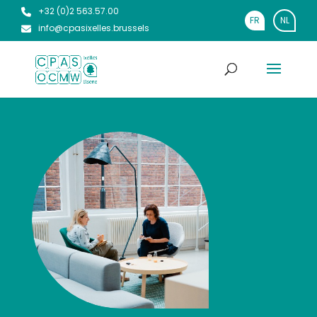
+32 (0)2 563.57.00
FR
NL
info@cpasixelles.brussels