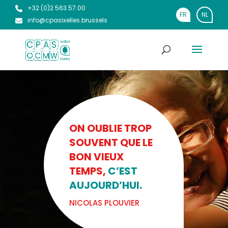
+32 (0)2 563.57.00
FR
NL
info@cpasixelles.brussels
ON OUBLIE TROP
SOUVENT QUE LE
BON VIEUX
TEMPS,
C’EST
AUJOURD’HUI.
NICOLAS PLOUVIER