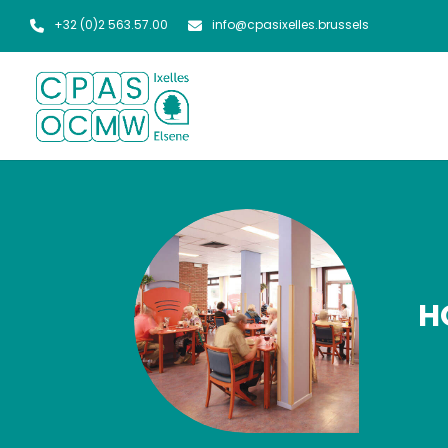
+32 (0)2 563.57.00
info@cpasixelles.brussels
H