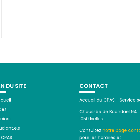
N DU SITE
CONTACT
cueil
Accueil du CPAS - Service s
des
Chaussée de Boondael 94
niors
1050 Ixelles
udiant.e.s
Consultez
notre page cont
 CPAS
pour les horaires et