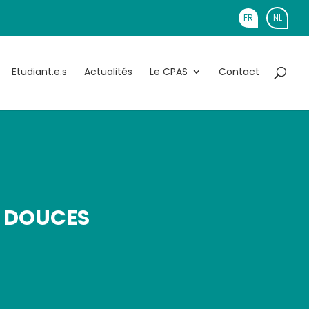
FR
NL
Etudiant.e.s
Actualités
Le CPAS
Contact
S DOUCES