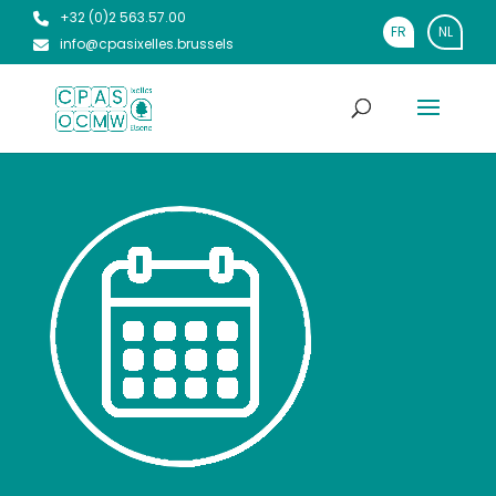
+32 (0)2 563.57.00
FR
NL
info@cpasixelles.brussels