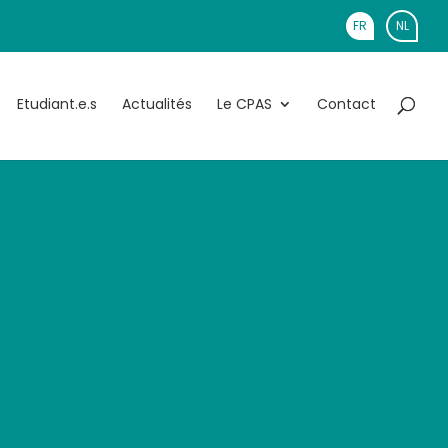
FR
NL
Etudiant.e.s
Actualités
Le CPAS
Contact