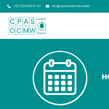
+32 (0)2 563.57.00
info@cpasixelles.brussels
H