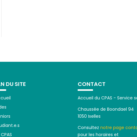
N DU SITE
CONTACT
cueil
Accueil du CPAS - Service s
des
Chaussée de Boondael 94
niors
1050 Ixelles
udiant.e.s
Consultez
notre page cont
 CPAS
pour les horaires et