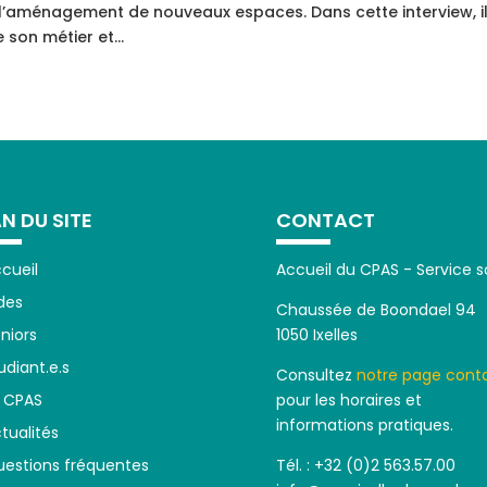
à l’aménagement de nouveaux espaces. Dans cette interview, i
son métier et...
N DU SITE
CONTACT
cueil
Accueil du CPAS - Service s
des
Chaussée de Boondael 94
niors
1050 Ixelles
udiant.e.s
Consultez
notre page cont
 CPAS
pour les horaires et
informations pratiques.
tualités
estions fréquentes
Tél. : +32 (0)2 563.57.00