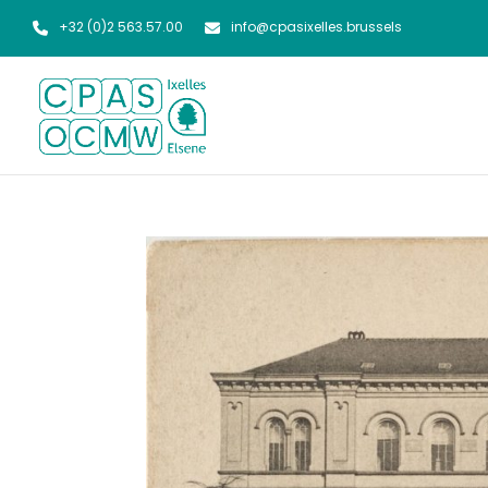
+32 (0)2 563.57.00
info@cpasixelles.brussels